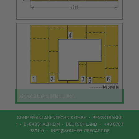
切割端，配有驱动单元
CAD中的切割模式
高压泵6200巴
切割
6块板材而不是17
减少保温板的切屑和切割时间
SOMMER ANLAGEN­TECHNIK GMBH
BENZ­STRASSE 1
D-84051 ALTHEIM
DEUTSCH­LAND
+49 8703
9891-0
INFO@SOMMER-PRECAST.DE