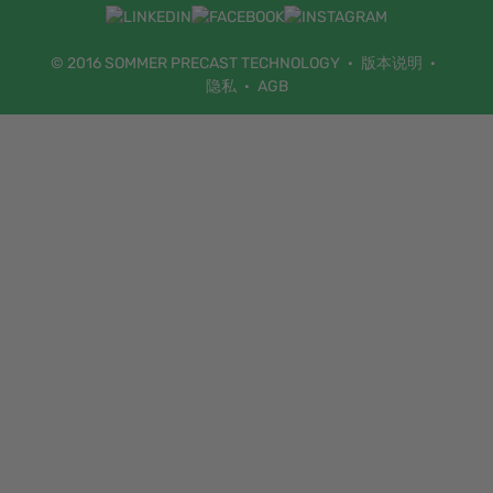
©
2016
SOMMER PRECAST TECHNOLOGY
版本说明
隐私
AGB